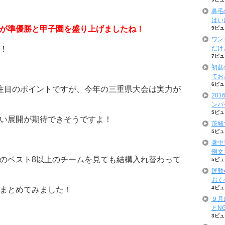
鼻毛
はい
が準優勝と甲子園を盛り上げましたね！
9ビュ
ワン
！
だけ
7ビュ
初盆
てお
6ビュ
注目のポイントですが、今年の三重県大会は実力が
20
ンバ
5ビュ
い展開が期待できそうですよ！
茨城
5ビュ
暑中
例文
のベスト8以上のチームを見ても結構入れ替わって
5ビュ
運動
おく
4ビュ
まとめてみました！
９月
とN
3ビュ