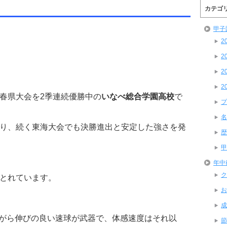
カテゴ
甲子
2
2
2
2
春県大会を2季連続優勝中の
いなべ総合学園高校
で
プ
名
り、続く東海大会でも決勝進出と安定した強さを発
歴
甲
年中
ク
とれています。
お
成
後ながら伸びの良い速球が武器で、体感速度はそれ以
節