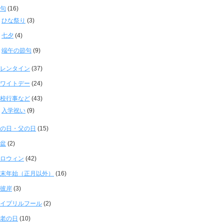
句
(16)
ひな祭り
(3)
七夕
(4)
端午の節句
(9)
レンタイン
(37)
ワイトデー
(24)
校行事など
(43)
入学祝い
(9)
の日・父の日
(15)
盆
(2)
ロウィン
(42)
末年始（正月以外）
(16)
彼岸
(3)
イプリルフール
(2)
老の日
(10)