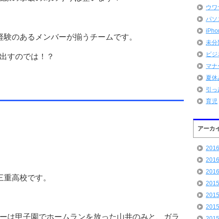
ウワ
パソ
iPh
経験のあるメンバーが揃うチームです。
未分
ビジ
出すのでは！？
マナ
夏休
引っ
育児
アーカ
201
201
201
三重高校です。
201
201
201
ーは甲子園でホームランを放った山井のみと、ガラ
201