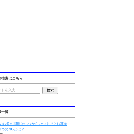
内検索はこちら
事一覧
のお盆の期間はいつからいつまで？お墓参
3つのNGとは？
ー