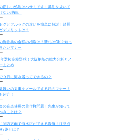
の正しい処理はハサミです！鼻毛を抜いて
けない理由。
ー
セグとフルセグの違いを簡単に解説！綺麗
どデメリットは？
ー
の御香典の金額の相場は？新札はOK？知っ
きたいマナー
ー
16年選抜高校野球！大阪桐蔭の戦力分析とメ
ーまとめ
ー
で９月に海水浴ってできるの？
ー
見舞いの返事をメールでする時のマナー！
も紹介！
ー
会の音楽使用の著作権問題！先生が知って
べきことは？
ー
に関西方面で海水浴ができる場所！注意点
G行為とは？
ー