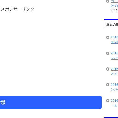
コー
けで
スポンサーリンク
3ビュ
最近の
20
完全
20
ンバ
20
とメ
20
ンバ
20
予想
ーま