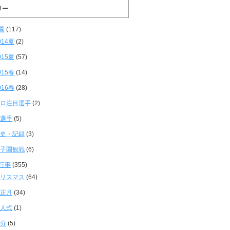
リー
園
(117)
014夏
(2)
015夏
(57)
015春
(14)
016春
(28)
ロ注目選手
(2)
選手
(5)
史・記録
(3)
子園観戦
(6)
行事
(355)
リスマス
(64)
正月
(34)
人式
(1)
分
(5)