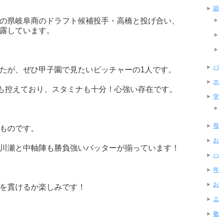
節
の県岐阜商のドラフト候補投手・高橋と投げ合い、
露しています。
バ
たが、ぜひ甲子園で見たいピッチャーの1人です。
ホ
祝も控えており、スタミナも十分！心強い存在です。
学
母
ものです。
お
川瀬と中軸陣も勝負強いバッターが揃っています！
ハ
年
お
を貫けるか楽しみです！
エ
敬