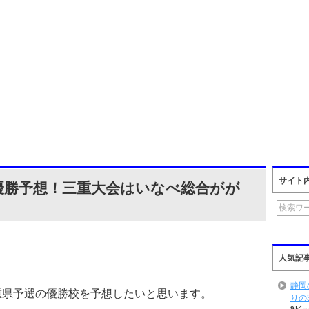
サイト
選優勝予想！三重大会はいなべ総合がが
人気記
静岡
三重県予選の優勝校を予想したいと思います。
りの
9ビュ