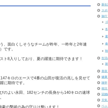
新生
スポ
旅行
ゴ
冬
夏
春
う、面白くしそうなチームが昨年、一昨年と2年連
）です。
秋
生活
スト8入りしており、夏の躍進に期待できます！
新
美容
健康
147キロのエースで4番の山田が復活の兆しを見せて
躍に期待です。
雑学
祝日
のよい永田、182センチの長身から140キロの速球
冠婚
。
天気
ペッ
強豪の撃破の為の守りは整います！