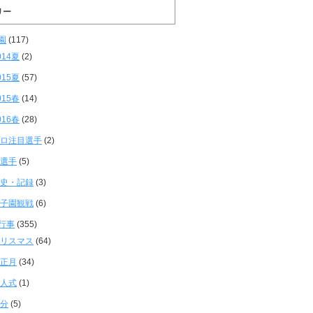
リー
園
(117)
014夏
(2)
015夏
(57)
015春
(14)
016春
(28)
ロ注目選手
(2)
選手
(5)
史・記録
(3)
子園観戦
(6)
行事
(355)
リスマス
(64)
正月
(34)
人式
(1)
分
(5)