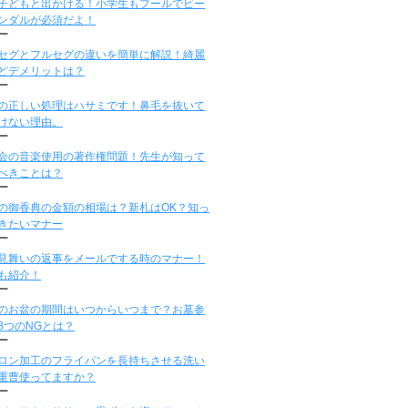
子どもと出かける！小学生もプールでビー
ンダルが必須だよ！
ー
セグとフルセグの違いを簡単に解説！綺麗
どデメリットは？
ー
の正しい処理はハサミです！鼻毛を抜いて
けない理由。
ー
会の音楽使用の著作権問題！先生が知って
べきことは？
ー
の御香典の金額の相場は？新札はOK？知っ
きたいマナー
ー
見舞いの返事をメールでする時のマナー！
も紹介！
ー
のお盆の期間はいつからいつまで？お墓参
3つのNGとは？
ー
ロン加工のフライパンを長持ちさせる洗い
重曹使ってますか？
ー