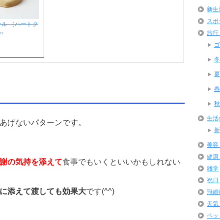
新生
スポ
ル （ハートク
…
旅行
ゴ
冬
夏
春
秋
生活
あげないパターンです。
新
美容
健康
謝の気持を添えて
食事でもいくといいかもしれない
雑学
祝日
に添えて渡しても効果大
です(^^)
冠婚
天気
ペッ