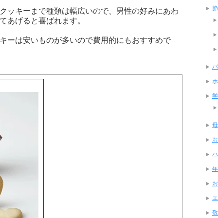
節
クッキーまで種類は幅広いので、男性の好みにあわ
てあげると喜ばれます。
キーは安いものが多いので費用的にもおすすめで
バ
ホ
学
母
お
ハ
年
お
エ
敬