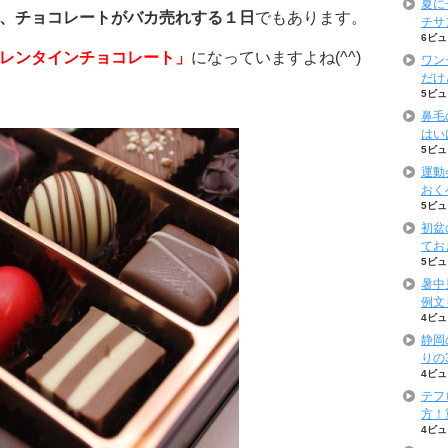
夏に
、チョコレートがバカ売れする１日
でもあります。
チサ
6ビュ
レンタインチョコレート」
になっていますよね(^^)
ワン
だけ
5ビュ
鼻毛
はい
5ビュ
運動
おく
5ビュ
初盆
てお
5ビュ
暑中
例文
4ビュ
静岡
りの
4ビュ
テフ
方！
4ビュ