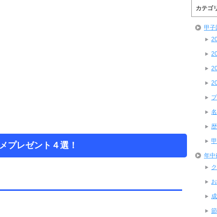
カテゴ
甲子
2
2
2
2
プ
名
歴
甲
メプレゼント４選！
年中
ク
お
成
節