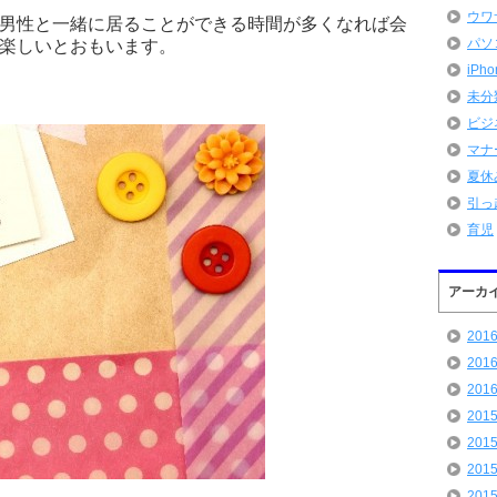
ウワ
男性と一緒に居ることができる時間が多くなれば会
パソ
楽しいとおもいます。
iPh
未分
ビジ
マナ
夏休
引っ
育児
アーカ
201
201
201
201
201
201
201