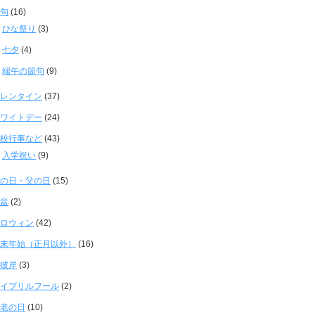
句
(16)
ひな祭り
(3)
七夕
(4)
端午の節句
(9)
レンタイン
(37)
ワイトデー
(24)
校行事など
(43)
入学祝い
(9)
の日・父の日
(15)
盆
(2)
ロウィン
(42)
末年始（正月以外）
(16)
彼岸
(3)
イプリルフール
(2)
老の日
(10)